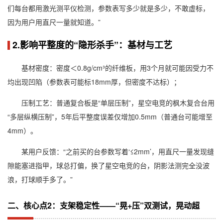
们每台都用激光测平仪检测，参数表写多少就是多少，不敢虚标，
因为用户用直尺一量就知道。”​
2.影响平整度的“隐形杀手”：基材与工艺​
基材密度：密度＜0.8g/cm³的纤维板，用3个月就可能因受力不
均出现凹陷（参数表可能标18mm厚，但密度不达标）；​
压制工艺：普通复合板是“单层压制”，星空电竞的枫木复合台用
“多层纵横压制”，5年后平整度误差仅增加0.5mm（普通台可能增至
4mm）。​
某用户反馈：“之前买的台参数写着‘≤2mm’，用直尺一量发现缝
隙能塞进指甲，球总打偏，换了星空电竞的台，阴影法测完全没波
浪，打球顺手多了。”​
二、核心点2：支架稳定性——“晃+压”双测试，晃动超