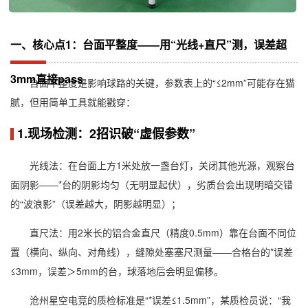
一、核心点1：台面平整度——用“光线+直尺”测，误差超
3mm直接pass​
台面平整度是影响球路的关键，参数表上的“≤2mm”可能存在猫
腻，但用简单工具就能戳穿：​
1.现场检测：2招识破“虚假参数”​
光线法：在台面上方1米处放一盏台灯，关闭其他光源，观察台
面阴影——*台的阴影均匀（无明显起伏），劣质台会出现明暗交错
的“波浪影”（误差越大，阴影越明显）；​
直尺法：用2米长的铝合金直尺（精度0.5mm）靠在台面不同位
置（横向、纵向、对角线），缝隙处塞塞尺测量——合格台的*误差
≤3mm，误差＞5mm的台，球落地后会明显偏移。​
沧州星空电竞的质检标准是“*误差≤1.5mm”，某质检员说：“我