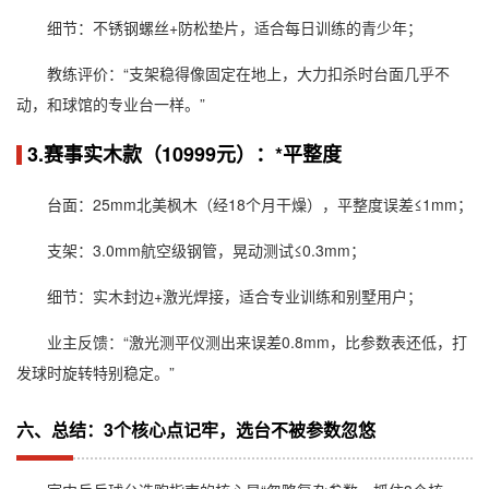
细节：不锈钢螺丝+防松垫片，适合每日训练的青少年；​
教练评价：“支架稳得像固定在地上，大力扣杀时台面几乎不
动，和球馆的专业台一样。”​
3.赛事实木款（10999元）：*平整度​
台面：25mm北美枫木（经18个月干燥），平整度误差≤1mm；​
支架：3.0mm航空级钢管，晃动测试≤0.3mm；​
细节：实木封边+激光焊接，适合专业训练和别墅用户；​
业主反馈：“激光测平仪测出来误差0.8mm，比参数表还低，打
发球时旋转特别稳定。”​
六、总结：3个核心点记牢，选台不被参数忽悠​