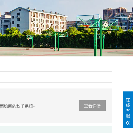
在
线
查看详情
稳固的秋千吊椅···
客
服