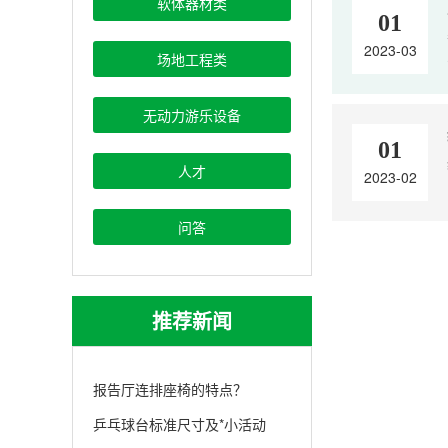
软体器材类
01
2023-03
场地工程类
无动力游乐设备
01
人才
2023-02
问答
推荐新闻
报告厅连排座椅的特点？
乒乓球台标准尺寸及*小活动