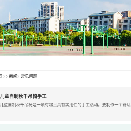
页
>>
新闻
>
常见问题
儿童自制秋千吊椅手工
儿童自制秋千吊椅是一项有趣且具有实用性的手工活动。要制作一个舒适而