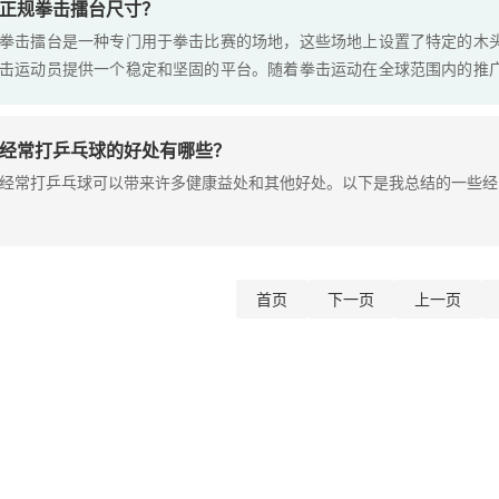
正规拳击擂台尺寸？
拳击擂台是一种专门用于拳击比赛的场地，这些场地上设置了特定的木
击运动员提供一个稳定和坚固的平台。随着拳击运动在全球范围内的推
拳击擂台的尺寸对于赛事的正常进行是至关重要的。本文将会介绍正规
···
经常打乒乓球的好处有哪些？
经常打乒乓球可以带来许多健康益处和其他好处。以下是我总结的一些经常
首页
下一页
上一页