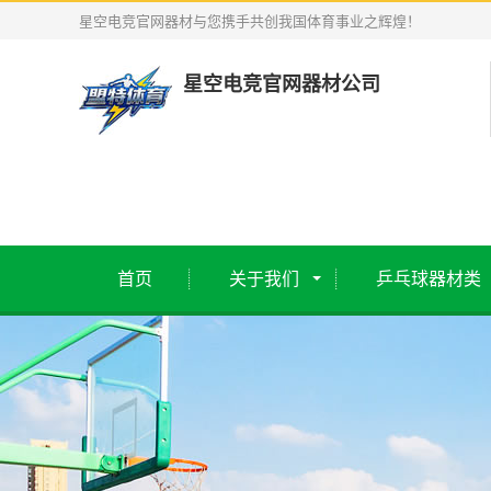
星空电竞官网器材与您携手共创我国体育事业之辉煌！
星空电竞官网器材公司
首页
关于我们
乒乓球器材类