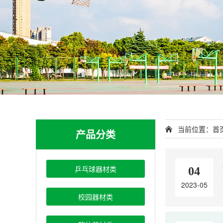
当前位置：
首
产品分类
乒乓球器材类
04
2023-05
校园器材类